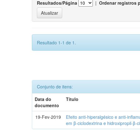
Resultados/Página
|
Ordenar registros 
Resultado 1-1 de 1.
Conjunto de itens:
Data do
Título
documento
19-Fev-2019
Efeito anti-hiperalgésico e anti-infla
em β-ciclodextrina e hidroxipropil-β-c