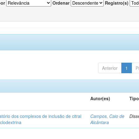
por
Ordenar
Registro(s)
Anterior
1
P
Autor(es)
Tip
matório dos complexos de inclusão de citral
Campos, Caio de
Diss
iclodextrina
Alcântara