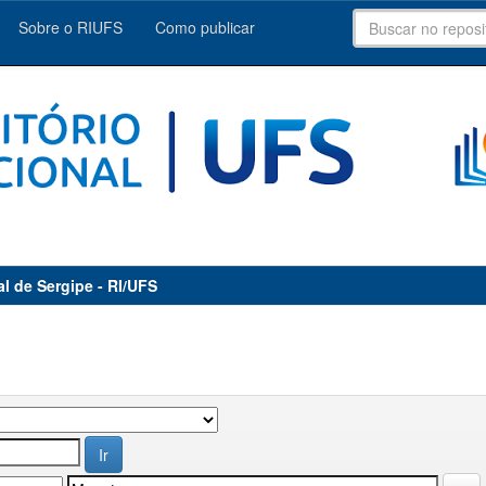
Sobre o RIUFS
Como publicar
al de Sergipe - RI/UFS