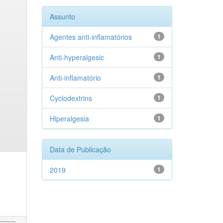
Assunto
Agentes anti-inflamatórios
1
Anti-hyperalgesic
1
Anti-inflamatório
1
Cyclodextrins
1
Hiperalgesia
1
Data de Publicação
2019
1