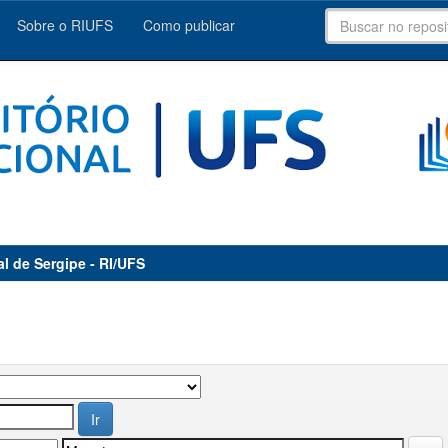
Sobre o RIUFS
Como publicar
al de Sergipe - RI/UFS