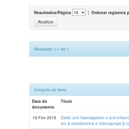
Resultados/Página
|
Ordenar registros 
Resultado 1-1 de 1.
Conjunto de itens:
Data do
Título
documento
19-Fev-2019
Efeito anti-hiperalgésico e anti-infla
em β-ciclodextrina e hidroxipropil-β-c