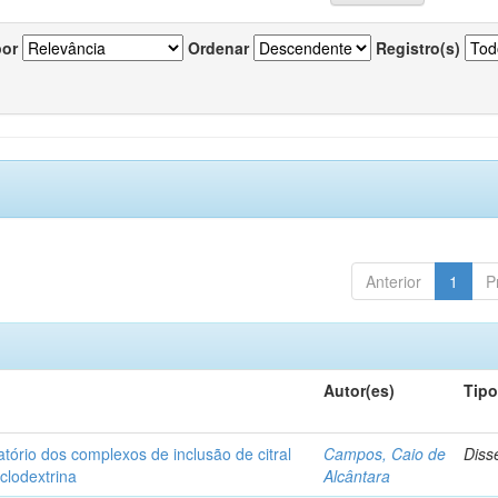
por
Ordenar
Registro(s)
Anterior
1
P
Autor(es)
Tip
matório dos complexos de inclusão de citral
Campos, Caio de
Diss
iclodextrina
Alcântara