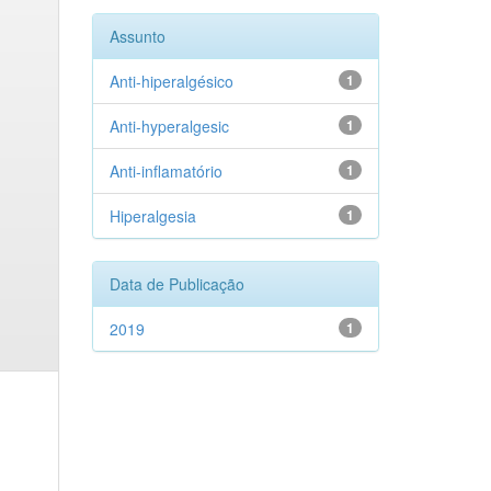
Assunto
Anti-hiperalgésico
1
Anti-hyperalgesic
1
Anti-inflamatório
1
Hiperalgesia
1
Data de Publicação
2019
1