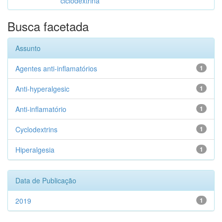
ciclodextrina
Busca facetada
Assunto
Agentes anti-inflamatórios
1
Anti-hyperalgesic
1
Anti-inflamatório
1
Cyclodextrins
1
Hiperalgesia
1
Data de Publicação
2019
1