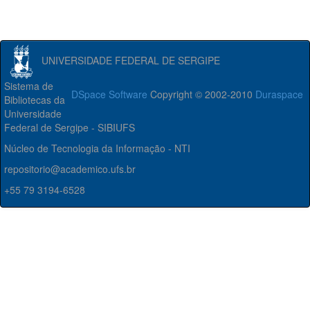
UNIVERSIDADE FEDERAL DE SERGIPE
Sistema de
DSpace Software
Copyright © 2002-2010
Duraspace
Bibliotecas da
Universidade
Federal de Sergipe - SIBIUFS
Núcleo de Tecnologia da Informação - NTI
repositorio@academico.ufs.br
+55 79 3194-6528