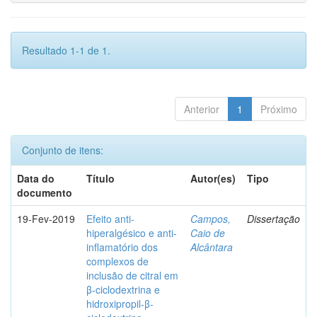
Resultado 1-1 de 1.
Anterior
1
Próximo
Conjunto de itens:
Data do
Título
Autor(es)
Tipo
documento
19-Fev-2019
Efeito anti-
Campos,
Dissertação
hiperalgésico e anti-
Caio de
inflamatório dos
Alcântara
complexos de
inclusão de citral em
β-ciclodextrina e
hidroxipropil-β-