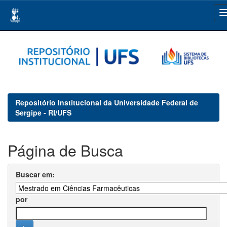
Skip
navigation
Repositório Institucional da Universidade Federal de
Sergipe - RI/UFS
Página de Busca
Buscar em:
por