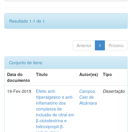
Resultado 1-1 de 1.
Anterior
1
Próximo
Conjunto de itens:
Data do
Título
Autor(es)
Tipo
documento
19-Fev-2019
Efeito anti-
Campos,
Dissertação
hiperalgésico e anti-
Caio de
inflamatório dos
Alcântara
complexos de
inclusão de citral em
β-ciclodextrina e
hidroxipropil-β-