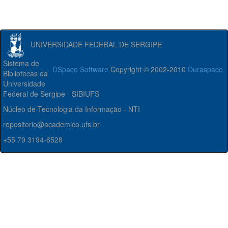
UNIVERSIDADE FEDERAL DE SERGIPE
Sistema de
DSpace Software
Copyright © 2002-2010
Duraspace
Bibliotecas da
Universidade
Federal de Sergipe - SIBIUFS
Núcleo de Tecnologia da Informação - NTI
repositorio@academico.ufs.br
+55 79 3194-6528