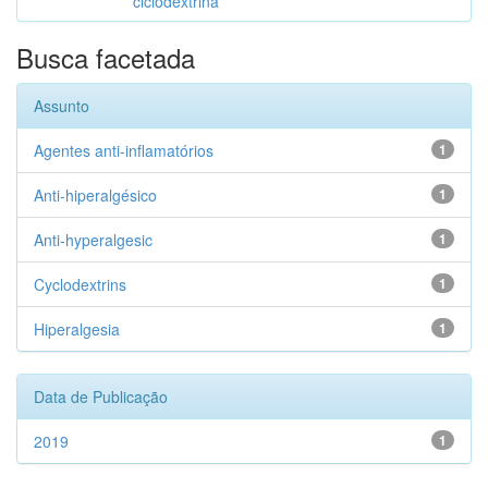
ciclodextrina
Busca facetada
Assunto
Agentes anti-inflamatórios
1
Anti-hiperalgésico
1
Anti-hyperalgesic
1
Cyclodextrins
1
Hiperalgesia
1
Data de Publicação
2019
1