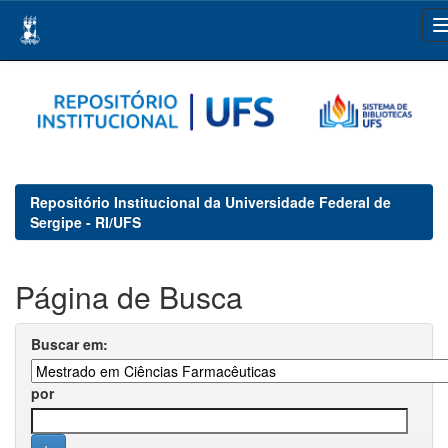
Skip
navigation
Repositório Institucional da Universidade Federal de
Sergipe - RI/UFS
Página de Busca
Buscar em:
por