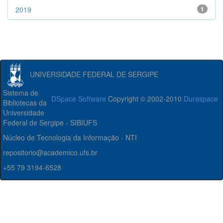
2019
1
UNIVERSIDADE FEDERAL DE SERGIPE
Sistema de
DSpace Software
Copyright © 2002-2010
Duraspace
Bibliotecas da
Universidade
Federal de Sergipe - SIBIUFS
Núcleo de Tecnologia da Informação - NTI
repositorio@academico.ufs.br
+55 79 3194-6528