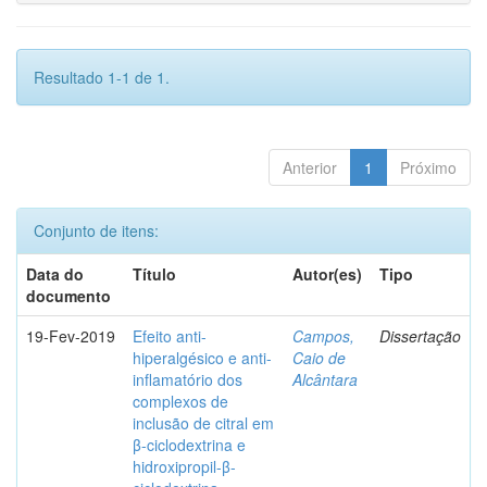
Resultado 1-1 de 1.
Anterior
1
Próximo
Conjunto de itens:
Data do
Título
Autor(es)
Tipo
documento
19-Fev-2019
Efeito anti-
Campos,
Dissertação
hiperalgésico e anti-
Caio de
inflamatório dos
Alcântara
complexos de
inclusão de citral em
β-ciclodextrina e
hidroxipropil-β-