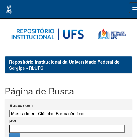
Skip
navigation
Repositório Institucional da Universidade Federal de
Sergipe - RI/UFS
Página de Busca
Buscar em:
por