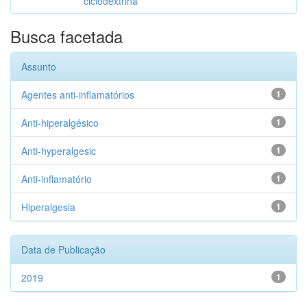
ciclodextrina
Busca facetada
Assunto
Agentes anti-inflamatórios
1
Anti-hiperalgésico
1
Anti-hyperalgesic
1
Anti-inflamatório
1
Hiperalgesia
1
Data de Publicação
2019
1