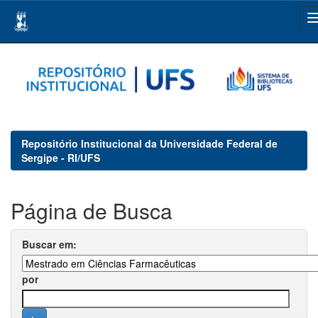
Skip
navigation
Repositório Institucional da Universidade Federal de
Sergipe - RI/UFS
Página de Busca
Buscar em:
por