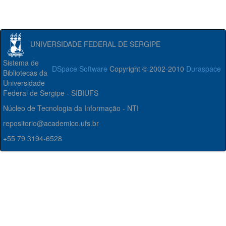
UNIVERSIDADE FEDERAL DE SERGIPE
Sistema de
DSpace Software
Copyright © 2002-2010
Duraspace
Bibliotecas da
Universidade
Federal de Sergipe - SIBIUFS
Núcleo de Tecnologia da Informação - NTI
repositorio@academico.ufs.br
+55 79 3194-6528