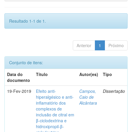
Resultado 1-1 de 1.
Anterior
1
Próximo
Conjunto de itens:
Data do
Título
Autor(es)
Tipo
documento
19-Fev-2019
Efeito anti-
Campos,
Dissertação
hiperalgésico e anti-
Caio de
inflamatório dos
Alcântara
complexos de
inclusão de citral em
β-ciclodextrina e
hidroxipropil-β-