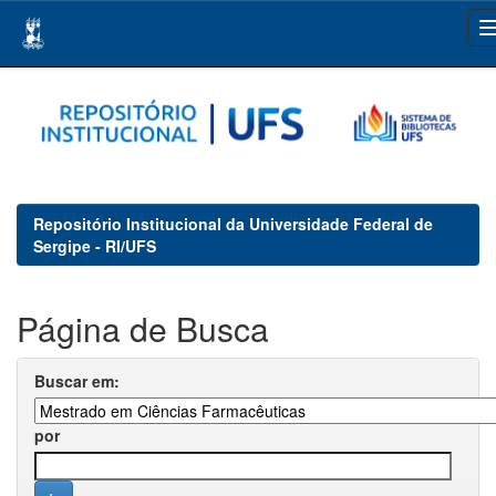
Skip
navigation
Repositório Institucional da Universidade Federal de
Sergipe - RI/UFS
Página de Busca
Buscar em:
por