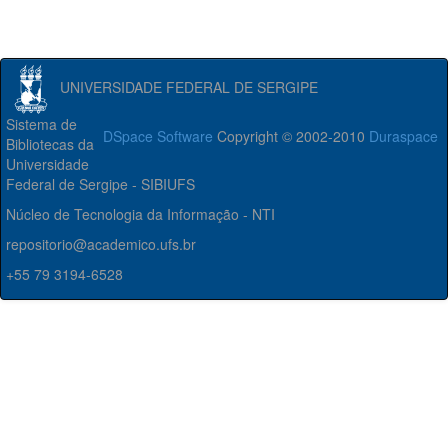
UNIVERSIDADE FEDERAL DE SERGIPE
Sistema de
DSpace Software
Copyright © 2002-2010
Duraspace
Bibliotecas da
Universidade
Federal de Sergipe - SIBIUFS
Núcleo de Tecnologia da Informação - NTI
repositorio@academico.ufs.br
+55 79 3194-6528