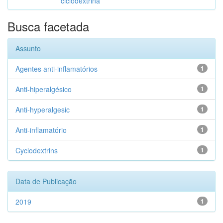
ciclodextrina
Busca facetada
Assunto
Agentes anti-inflamatórios
1
Anti-hiperalgésico
1
Anti-hyperalgesic
1
Anti-inflamatório
1
Cyclodextrins
1
Data de Publicação
2019
1