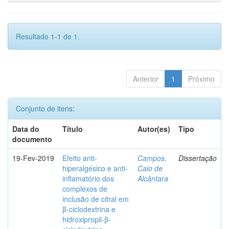
Resultado 1-1 de 1.
Anterior
1
Próximo
Conjunto de itens:
Data do
Título
Autor(es)
Tipo
documento
19-Fev-2019
Efeito anti-
Campos,
Dissertação
hiperalgésico e anti-
Caio de
inflamatório dos
Alcântara
complexos de
inclusão de citral em
β-ciclodextrina e
hidroxipropil-β-