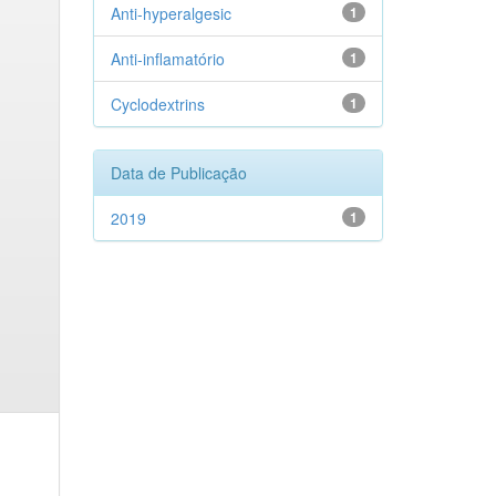
Anti-hyperalgesic
1
Anti-inflamatório
1
Cyclodextrins
1
Data de Publicação
2019
1