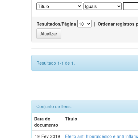
Resultados/Página
|
Ordenar registros 
Resultado 1-1 de 1.
Conjunto de itens:
Data do
Título
documento
19-Fev-2019
Efeito anti-hiperalgésico e anti-infla