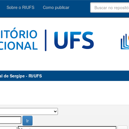
Sobre o RIUFS
Como publicar
al de Sergipe - RI/UFS