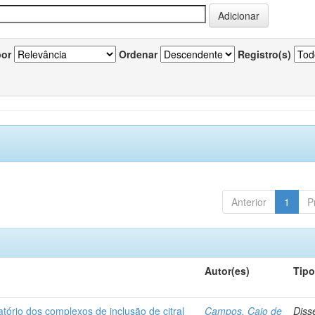
por
Ordenar
Registro(s)
Anterior
1
P
Autor(es)
Tip
matório dos complexos de inclusão de citral
Campos, Caio de
Diss