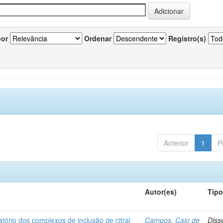
por
Ordenar
Registro(s)
Anterior
1
P
Autor(es)
Tip
matório dos complexos de inclusão de citral
Campos, Caio de
Diss