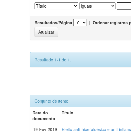
Resultados/Página
|
Ordenar registros 
Resultado 1-1 de 1.
Conjunto de itens:
Data do
Título
documento
19-Fev-2019
Efeito anti-hiperalgésico e anti-infla