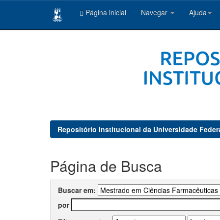
Página inicial
Navegar
Ajuda
Skip
navigation
Repositório Institucional da Universidade Feder
Página de Busca
Buscar em:
por