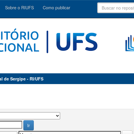
Sobre o RIUFS
Como publicar
al de Sergipe - RI/UFS