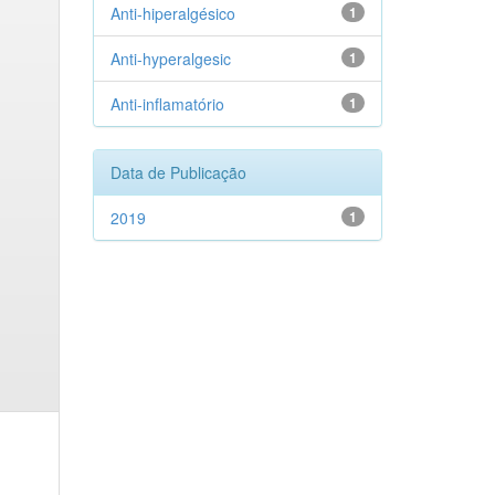
Anti-hiperalgésico
1
Anti-hyperalgesic
1
Anti-inflamatório
1
Data de Publicação
2019
1