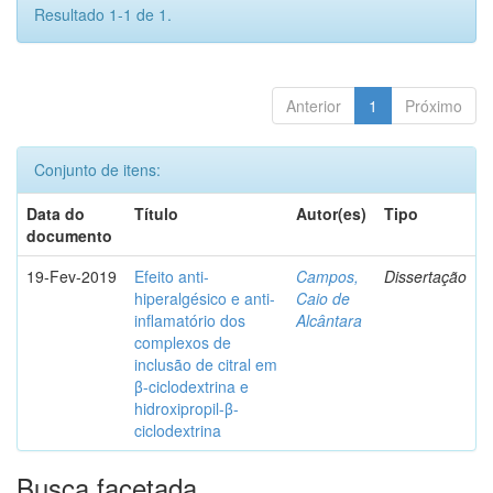
Resultado 1-1 de 1.
Anterior
1
Próximo
Conjunto de itens:
Data do
Título
Autor(es)
Tipo
documento
19-Fev-2019
Efeito anti-
Campos,
Dissertação
hiperalgésico e anti-
Caio de
inflamatório dos
Alcântara
complexos de
inclusão de citral em
β-ciclodextrina e
hidroxipropil-β-
ciclodextrina
Busca facetada