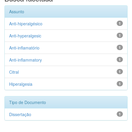
Assunto
Anti-hiperalgésico
1
Anti-hyperalgesic
1
Anti-inflamatório
1
Anti-inflammatory
1
Citral
1
Hiperalgesia
1
Tipo de Documento
Dissertação
1