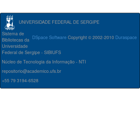
UNIVERSIDADE FEDERAL DE SERGIPE
Sistema de
DSpace Software
Copyright © 2002-2010
Duraspace
Bibliotecas da
Universidade
Federal de Sergipe - SIBIUFS
Núcleo de Tecnologia da Informação - NTI
repositorio@academico.ufs.br
+55 79 3194-6528