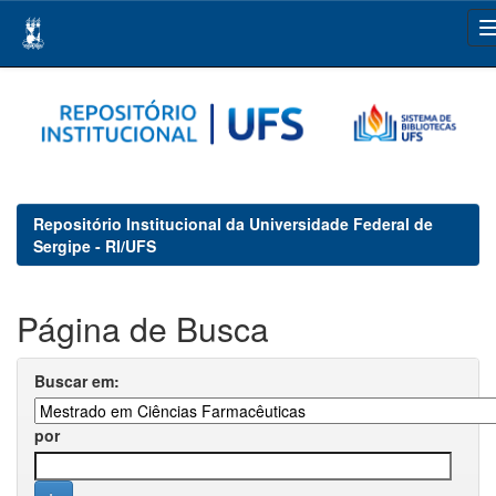
Skip
navigation
Repositório Institucional da Universidade Federal de
Sergipe - RI/UFS
Página de Busca
Buscar em:
por