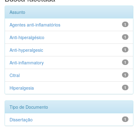
Assunto
Agentes anti-inflamatórios
1
Anti-hiperalgésico
1
Anti-hyperalgesic
1
Anti-inflammatory
1
Citral
1
Hiperalgesia
1
Tipo de Documento
Dissertação
1