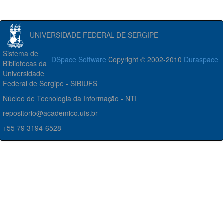
UNIVERSIDADE FEDERAL DE SERGIPE
Sistema de
DSpace Software
Copyright © 2002-2010
Duraspace
Bibliotecas da
Universidade
Federal de Sergipe - SIBIUFS
Núcleo de Tecnologia da Informação - NTI
repositorio@academico.ufs.br
+55 79 3194-6528