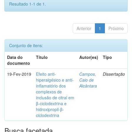
Resultado 1-1 de 1.
Anterior
1
Próximo
Conjunto de itens:
Data do
Título
Autor(es)
Tipo
documento
19-Fev-2019
Efeito anti-
Campos,
Dissertação
hiperalgésico e anti-
Caio de
inflamatório dos
Alcântara
complexos de
inclusão de citral em
β-ciclodextrina e
hidroxipropil-β-
ciclodextrina
Busca facetada