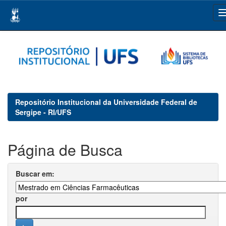
Skip
navigation
Repositório Institucional da Universidade Federal de
Sergipe - RI/UFS
Página de Busca
Buscar em:
por