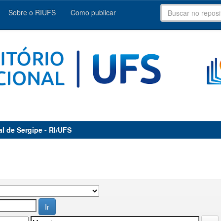
Sobre o RIUFS
Como publicar
al de Sergipe - RI/UFS