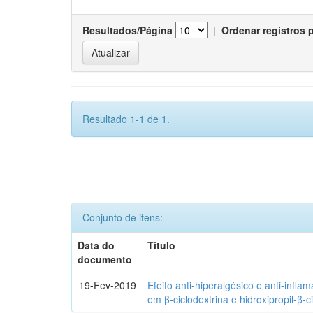
Resultados/Página
|
Ordenar registros 
Resultado 1-1 de 1.
Conjunto de itens:
Data do
Título
documento
19-Fev-2019
Efeito anti-hiperalgésico e anti-infla
em β-ciclodextrina e hidroxipropil-β-c