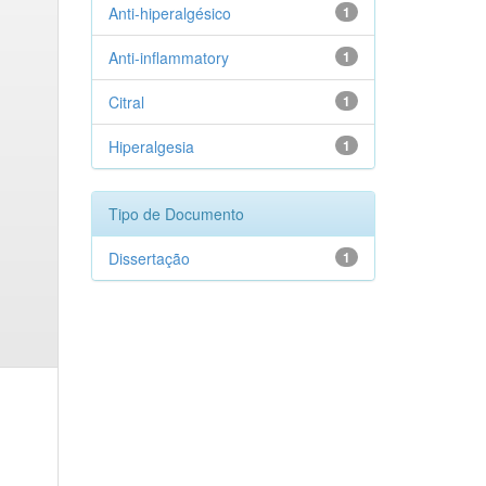
Anti-hiperalgésico
1
Anti-inflammatory
1
Citral
1
Hiperalgesia
1
Tipo de Documento
Dissertação
1