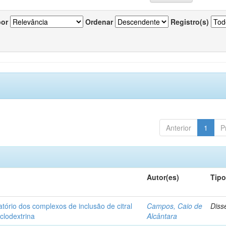
por
Ordenar
Registro(s)
Anterior
1
P
Autor(es)
Tip
matório dos complexos de inclusão de citral
Campos, Caio de
Diss
iclodextrina
Alcântara