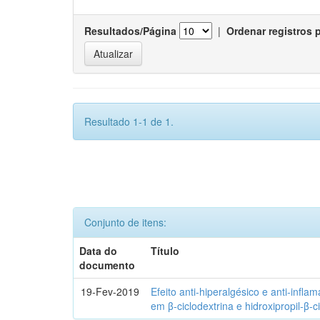
Resultados/Página
|
Ordenar registros 
Resultado 1-1 de 1.
Conjunto de itens:
Data do
Título
documento
19-Fev-2019
Efeito anti-hiperalgésico e anti-infla
em β-ciclodextrina e hidroxipropil-β-c