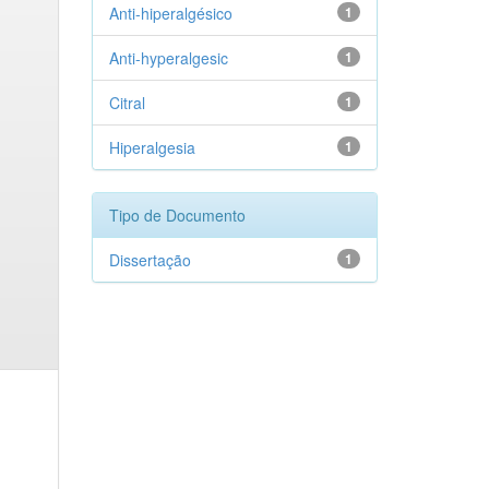
Anti-hiperalgésico
1
Anti-hyperalgesic
1
Citral
1
Hiperalgesia
1
Tipo de Documento
Dissertação
1