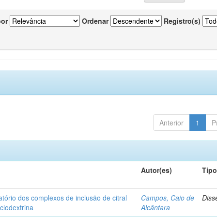
por
Ordenar
Registro(s)
Anterior
1
P
Autor(es)
Tip
matório dos complexos de inclusão de citral
Campos, Caio de
Diss
iclodextrina
Alcântara