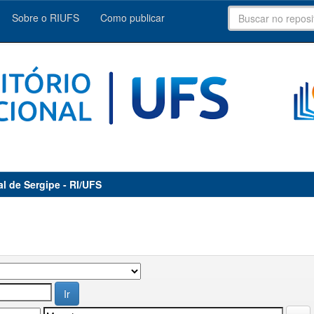
Sobre o RIUFS
Como publicar
al de Sergipe - RI/UFS