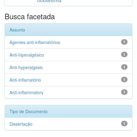
ciclodextrina
Busca facetada
Assunto
Agentes anti-inflamatórios
1
Anti-hiperalgésico
1
Anti-hyperalgesic
1
Anti-inflamatório
1
Anti-inflammatory
1
Tipo de Documento
Dissertação
1