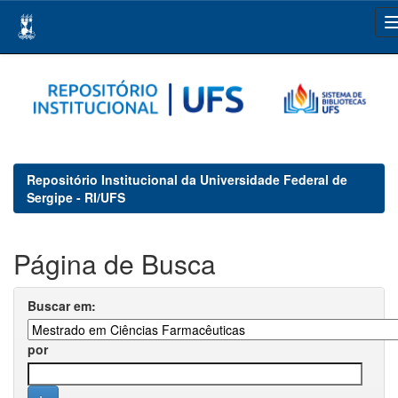
Skip
navigation
Repositório Institucional da Universidade Federal de
Sergipe - RI/UFS
Página de Busca
Buscar em:
por