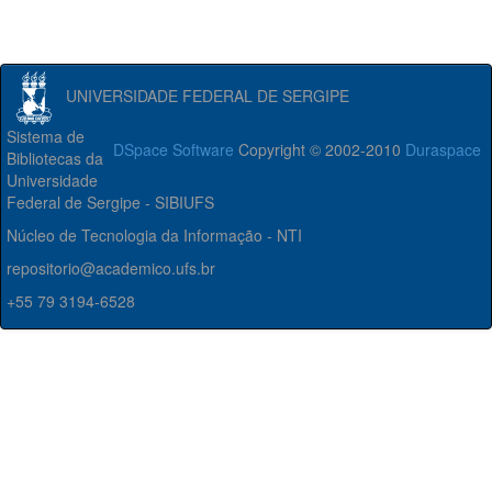
UNIVERSIDADE FEDERAL DE SERGIPE
Sistema de
DSpace Software
Copyright © 2002-2010
Duraspace
Bibliotecas da
Universidade
Federal de Sergipe - SIBIUFS
Núcleo de Tecnologia da Informação - NTI
repositorio@academico.ufs.br
+55 79 3194-6528