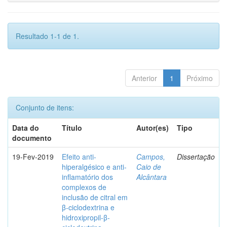
Resultado 1-1 de 1.
Anterior
1
Próximo
Conjunto de itens:
Data do
Título
Autor(es)
Tipo
documento
19-Fev-2019
Efeito anti-
Campos,
Dissertação
hiperalgésico e anti-
Caio de
inflamatório dos
Alcântara
complexos de
inclusão de citral em
β-ciclodextrina e
hidroxipropil-β-