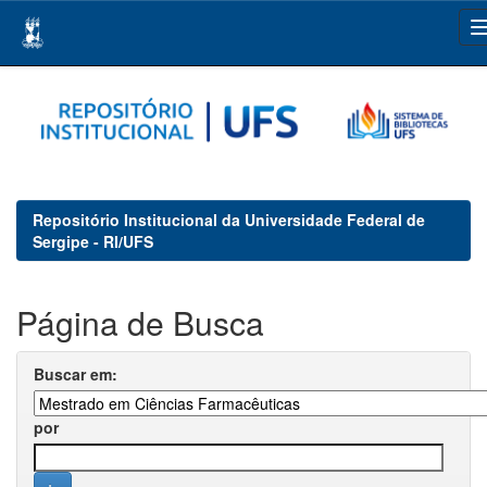
Skip
navigation
Repositório Institucional da Universidade Federal de
Sergipe - RI/UFS
Página de Busca
Buscar em:
por