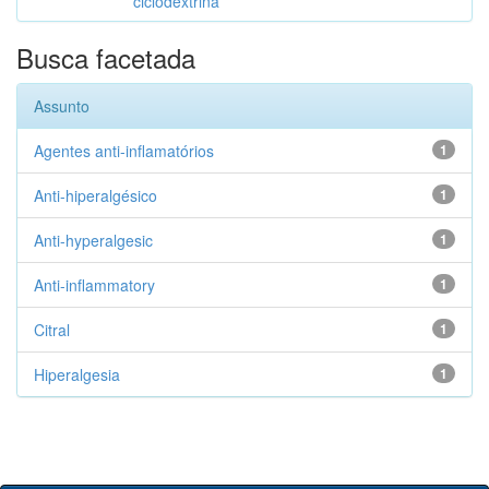
ciclodextrina
Busca facetada
Assunto
Agentes anti-inflamatórios
1
Anti-hiperalgésico
1
Anti-hyperalgesic
1
Anti-inflammatory
1
Citral
1
Hiperalgesia
1