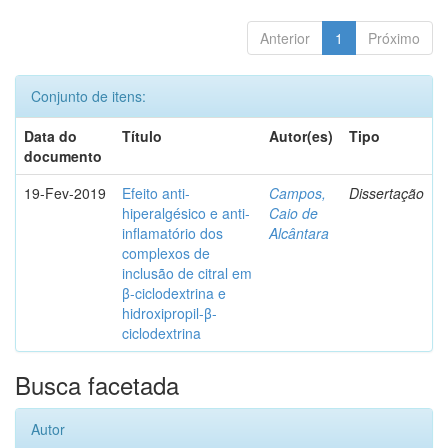
Anterior
1
Próximo
Conjunto de itens:
Data do
Título
Autor(es)
Tipo
documento
19-Fev-2019
Efeito anti-
Campos,
Dissertação
hiperalgésico e anti-
Caio de
inflamatório dos
Alcântara
complexos de
inclusão de citral em
β-ciclodextrina e
hidroxipropil-β-
ciclodextrina
Busca facetada
Autor