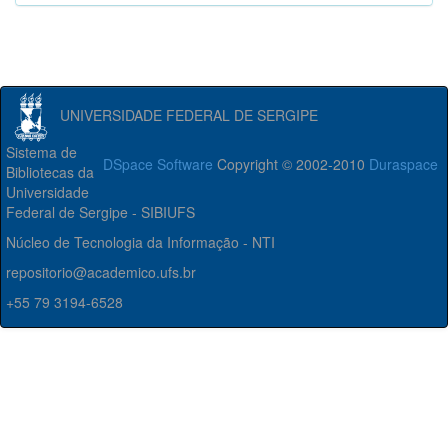
UNIVERSIDADE FEDERAL DE SERGIPE
Sistema de
DSpace Software
Copyright © 2002-2010
Duraspace
Bibliotecas da
Universidade
Federal de Sergipe - SIBIUFS
Núcleo de Tecnologia da Informação - NTI
repositorio@academico.ufs.br
+55 79 3194-6528