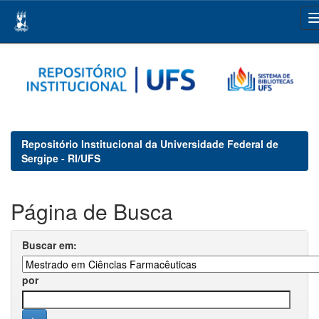
Skip
navigation
Repositório Institucional da Universidade Federal de
Sergipe - RI/UFS
Página de Busca
Buscar em:
por