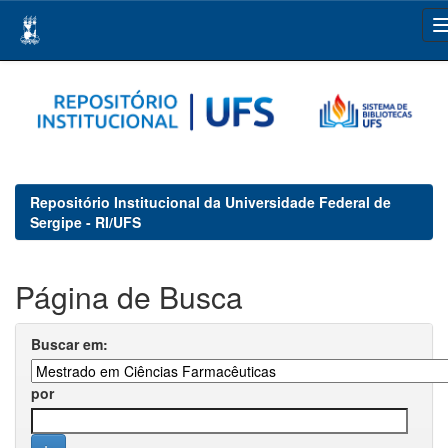
Skip
navigation
Repositório Institucional da Universidade Federal de
Sergipe - RI/UFS
Página de Busca
Buscar em:
por