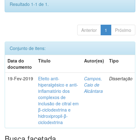
Resultado 1-1 de 1.
Anterior
1
Próximo
Conjunto de itens:
Data do
Título
Autor(es)
Tipo
documento
19-Fev-2019
Efeito anti-
Campos,
Dissertação
hiperalgésico e anti-
Caio de
inflamatório dos
Alcântara
complexos de
inclusão de citral em
β-ciclodextrina e
hidroxipropil-β-
ciclodextrina
Busca facetada