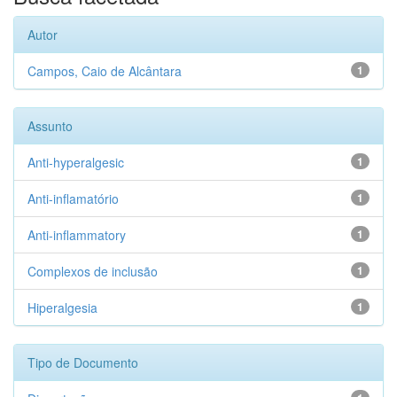
Autor
Campos, Caio de Alcântara
1
Assunto
Anti-hyperalgesic
1
Anti-inflamatório
1
Anti-inflammatory
1
Complexos de inclusão
1
Hiperalgesia
1
Tipo de Documento