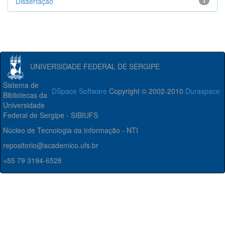
Dissertação
1
UNIVERSIDADE FEDERAL DE SERGIPE
Sistema de
DSpace Software
Copyright © 2002-2010
Duraspace
Bibliotecas da
Universidade
Federal de Sergipe - SIBIUFS
Núcleo de Tecnologia da Informação - NTI
repositorio@academico.ufs.br
+55 79 3194-6528