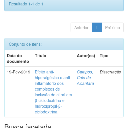
Resultado 1-1 de 1.
Anterior
1
Próximo
Conjunto de itens:
Data do
Título
Autor(es)
Tipo
documento
19-Fev-2019
Efeito anti-
Campos,
Dissertação
hiperalgésico e anti-
Caio de
inflamatório dos
Alcântara
complexos de
inclusão de citral em
β-ciclodextrina e
hidroxipropil-β-
ciclodextrina
Busca facetada