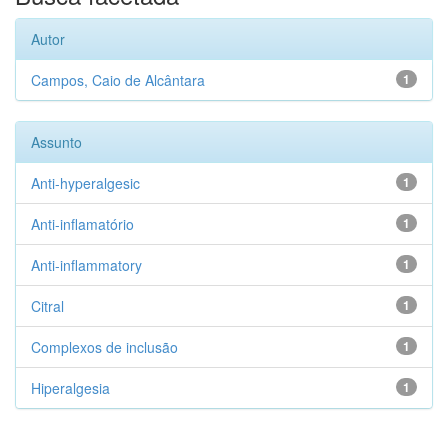
Autor
Campos, Caio de Alcântara
1
Assunto
Anti-hyperalgesic
1
Anti-inflamatório
1
Anti-inflammatory
1
Citral
1
Complexos de inclusão
1
Hiperalgesia
1