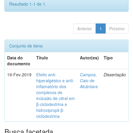
Resultado 1-1 de 1.
Anterior
1
Próximo
Conjunto de itens:
Data do
Título
Autor(es)
Tipo
documento
19-Fev-2019
Efeito anti-
Campos,
Dissertação
hiperalgésico e anti-
Caio de
inflamatório dos
Alcântara
complexos de
inclusão de citral em
β-ciclodextrina e
hidroxipropil-β-
ciclodextrina
Busca facetada