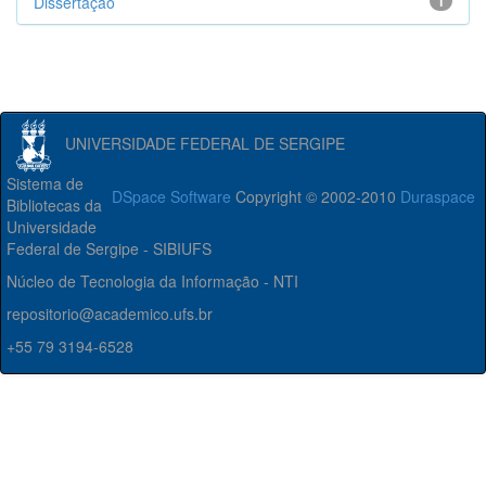
Dissertação
1
UNIVERSIDADE FEDERAL DE SERGIPE
Sistema de
DSpace Software
Copyright © 2002-2010
Duraspace
Bibliotecas da
Universidade
Federal de Sergipe - SIBIUFS
Núcleo de Tecnologia da Informação - NTI
repositorio@academico.ufs.br
+55 79 3194-6528