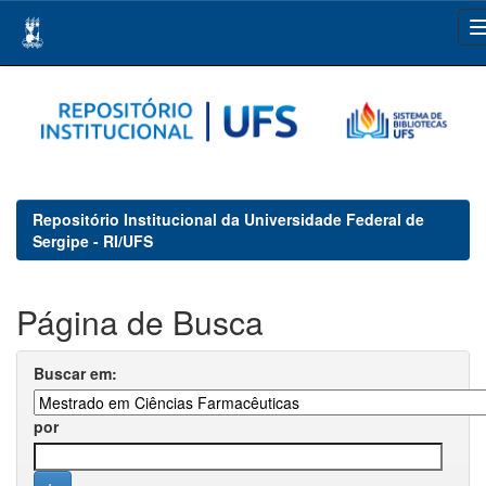
Skip
navigation
Repositório Institucional da Universidade Federal de
Sergipe - RI/UFS
Página de Busca
Buscar em:
por