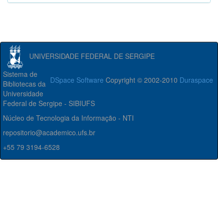
UNIVERSIDADE FEDERAL DE SERGIPE
Sistema de
DSpace Software
Copyright © 2002-2010
Duraspace
Bibliotecas da
Universidade
Federal de Sergipe - SIBIUFS
Núcleo de Tecnologia da Informação - NTI
repositorio@academico.ufs.br
+55 79 3194-6528