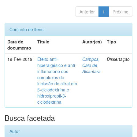
Anterior
1
Próximo
Conjunto de itens:
Data do
Título
Autor(es)
Tipo
documento
19-Fev-2019
Efeito anti-
Campos,
Dissertação
hiperalgésico e anti-
Caio de
inflamatório dos
Alcântara
complexos de
inclusão de citral em
β-ciclodextrina e
hidroxipropil-β-
ciclodextrina
Busca facetada
Autor