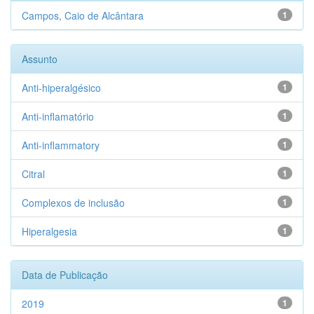
Campos, Caio de Alcântara
1
Assunto
Anti-hiperalgésico
1
Anti-inflamatório
1
Anti-inflammatory
1
Citral
1
Complexos de inclusão
1
Hiperalgesia
1
Data de Publicação
2019
1