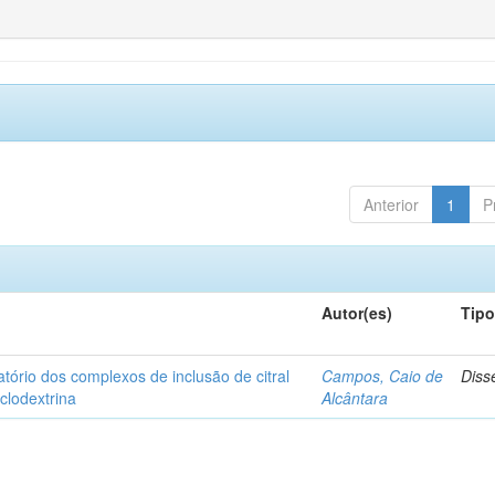
Anterior
1
P
Autor(es)
Tip
matório dos complexos de inclusão de citral
Campos, Caio de
Diss
iclodextrina
Alcântara