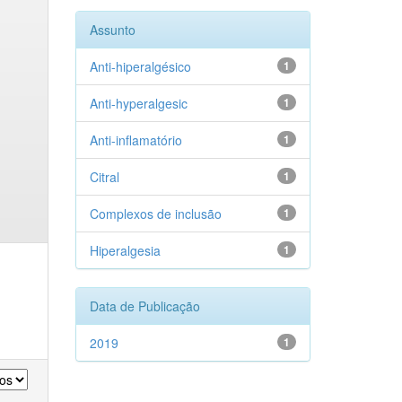
Assunto
Anti-hiperalgésico
1
Anti-hyperalgesic
1
Anti-inflamatório
1
Citral
1
Complexos de inclusão
1
Hiperalgesia
1
Data de Publicação
2019
1