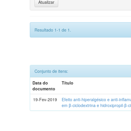
Resultado 1-1 de 1.
Conjunto de itens:
Data do
Título
documento
19-Fev-2019
Efeito anti-hiperalgésico e anti-infla
em β-ciclodextrina e hidroxipropil-β-c