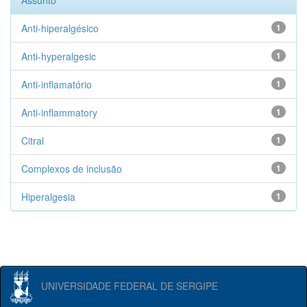
Assunto
Anti-hiperalgésico
1
Anti-hyperalgesic
1
Anti-inflamatório
1
Anti-inflammatory
1
Citral
1
Complexos de inclusão
1
Hiperalgesia
1
UNIVERSIDADE FEDERAL DE SERGIPE