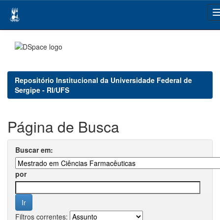
Skip
navigation
Repositório Institucional da Universidade Federal de
Sergipe - RI/UFS
Página de Busca
Buscar em:
por
Filtros correntes: