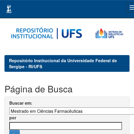
Skip
navigation
Repositório Institucional da Universidade Federal de
Sergipe - RI/UFS
Página de Busca
Buscar em:
por