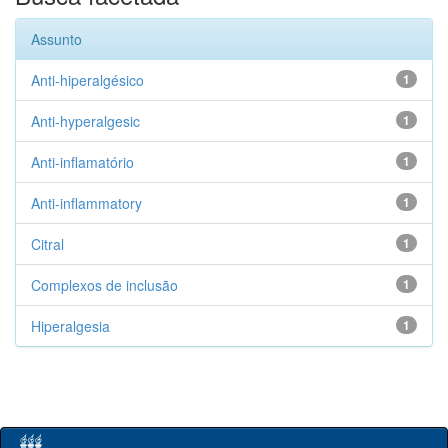
Assunto
Anti-hiperalgésico
1
Anti-hyperalgesic
1
Anti-inflamatório
1
Anti-inflammatory
1
Citral
1
Complexos de inclusão
1
Hiperalgesia
1