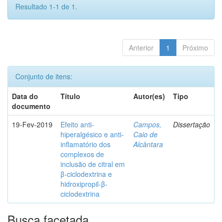
Resultado 1-1 de 1.
Anterior
1
Próximo
Conjunto de itens:
Data do
Título
Autor(es)
Tipo
documento
19-Fev-2019
Efeito anti-
Campos,
Dissertação
hiperalgésico e anti-
Caio de
inflamatório dos
Alcântara
complexos de
inclusão de citral em
β-ciclodextrina e
hidroxipropil-β-
ciclodextrina
Busca facetada