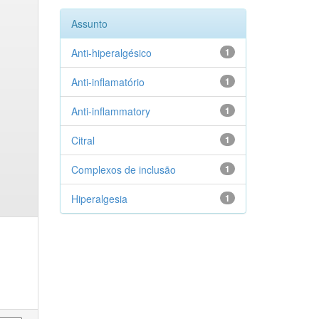
Assunto
Anti-hiperalgésico
1
Anti-inflamatório
1
Anti-inflammatory
1
Citral
1
Complexos de inclusão
1
Hiperalgesia
1