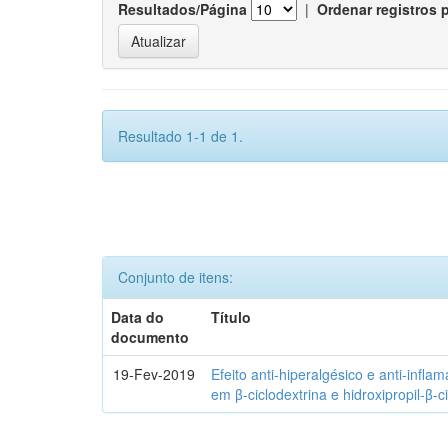
Resultados/Página
|
Ordenar registros 
Resultado 1-1 de 1.
Conjunto de itens:
Data do
Título
documento
19-Fev-2019
Efeito anti-hiperalgésico e anti-infla
em β-ciclodextrina e hidroxipropil-β-c