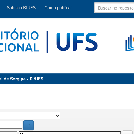
Sobre o RIUFS
Como publicar
al de Sergipe - RI/UFS