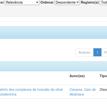
por
Ordenar
Registro(s)
Anterior
1
P
Autor(es)
Tip
matório dos complexos de inclusão de citral
Campos, Caio de
Diss
iclodextrina
Alcântara