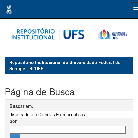
Skip
navigation
Repositório Institucional da Universidade Federal de
Sergipe - RI/UFS
Página de Busca
Buscar em:
por