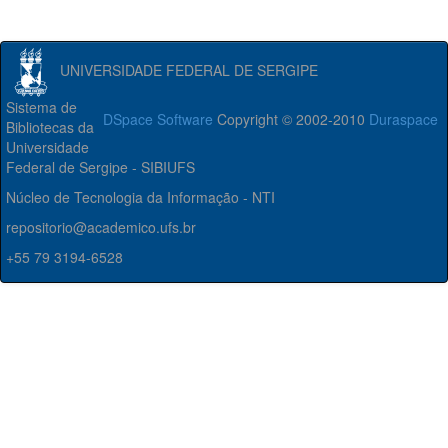
UNIVERSIDADE FEDERAL DE SERGIPE
Sistema de
DSpace Software
Copyright © 2002-2010
Duraspace
Bibliotecas da
Universidade
Federal de Sergipe - SIBIUFS
Núcleo de Tecnologia da Informação - NTI
repositorio@academico.ufs.br
+55 79 3194-6528