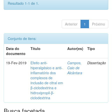
Resultado 1-1 de 1.
Anterior
1
Próximo
Conjunto de itens:
Data do
Título
Autor(es)
Tipo
documento
19-Fev-2019
Efeito anti-
Campos,
Dissertação
hiperalgésico e anti-
Caio de
inflamatório dos
Alcântara
complexos de
inclusão de citral em
β-ciclodextrina e
hidroxipropil-β-
ciclodextrina
Busca facetada