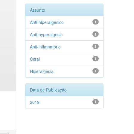
Assunto
Anti-hiperalgésico
1
Anti-hyperalgesic
1
Anti-inflamatório
1
Citral
1
Hiperalgesia
1
Data de Publicação
2019
1