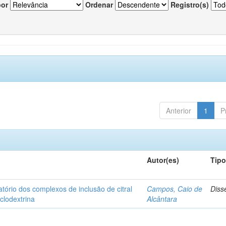
por
Ordenar
Registro(s)
Anterior
1
P
Autor(es)
Tip
matório dos complexos de inclusão de citral
Campos, Caio de
Diss
iclodextrina
Alcântara