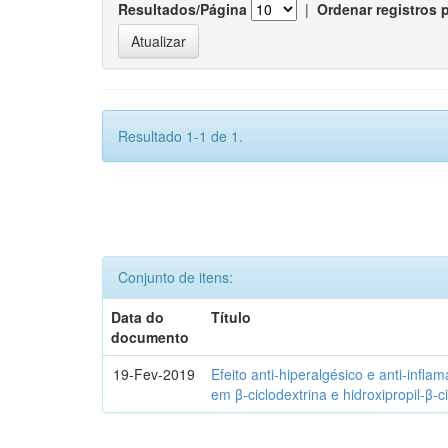
Resultados/Página
|
Ordenar registros 
Resultado 1-1 de 1.
Conjunto de itens:
Data do
Título
documento
19-Fev-2019
Efeito anti-hiperalgésico e anti-infla
em β-ciclodextrina e hidroxipropil-β-c