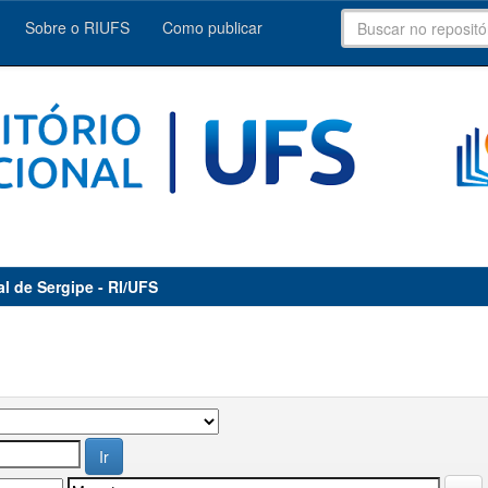
Sobre o RIUFS
Como publicar
al de Sergipe - RI/UFS