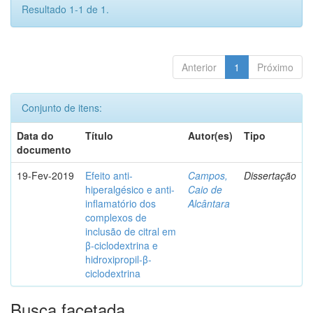
Resultado 1-1 de 1.
Anterior
1
Próximo
Conjunto de itens:
Data do
Título
Autor(es)
Tipo
documento
19-Fev-2019
Efeito anti-
Campos,
Dissertação
hiperalgésico e anti-
Caio de
inflamatório dos
Alcântara
complexos de
inclusão de citral em
β-ciclodextrina e
hidroxipropil-β-
ciclodextrina
Busca facetada