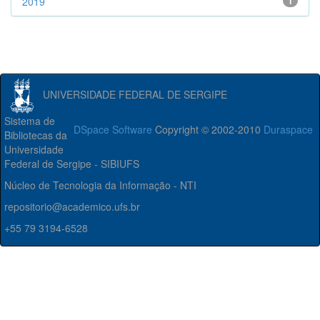
2019
1
UNIVERSIDADE FEDERAL DE SERGIPE
Sistema de
DSpace Software
Copyright © 2002-2010
Duraspace
Bibliotecas da
Universidade
Federal de Sergipe - SIBIUFS
Núcleo de Tecnologia da Informação - NTI
repositorio@academico.ufs.br
+55 79 3194-6528