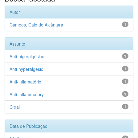
Autor
Campos, Caio de Alcântara
1
Assunto
Anti-hiperalgésico
1
Anti-hyperalgesic
1
Anti-inflamatório
1
Anti-inflammatory
1
Citral
1
Data de Publicação