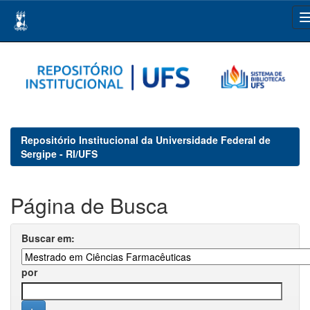
Skip
navigation
Repositório Institucional da Universidade Federal de
Sergipe - RI/UFS
Página de Busca
Buscar em:
por