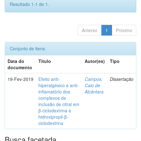
Resultado 1-1 de 1.
Anterior
1
Próximo
Conjunto de itens:
Data do
Título
Autor(es)
Tipo
documento
19-Fev-2019
Efeito anti-
Campos,
Dissertação
hiperalgésico e anti-
Caio de
inflamatório dos
Alcântara
complexos de
inclusão de citral em
β-ciclodextrina e
hidroxipropil-β-
ciclodextrina
Busca facetada