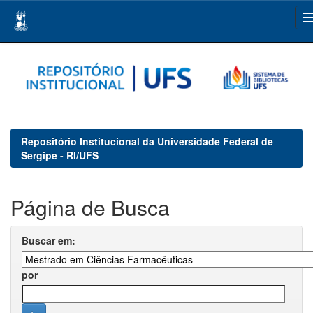
Skip
navigation
Repositório Institucional da Universidade Federal de
Sergipe - RI/UFS
Página de Busca
Buscar em:
por