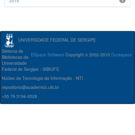
2019
1
UNIVERSIDADE FEDERAL DE SERGIPE
Sistema de
DSpace Software
Copyright © 2002-2010
Duraspace
Bibliotecas da
Universidade
Federal de Sergipe - SIBIUFS
Núcleo de Tecnologia da Informação - NTI
repositorio@academico.ufs.br
+55 79 3194-6528