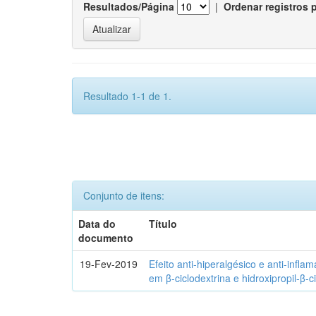
Resultados/Página
|
Ordenar registros 
Resultado 1-1 de 1.
Conjunto de itens:
Data do
Título
documento
19-Fev-2019
Efeito anti-hiperalgésico e anti-infla
em β-ciclodextrina e hidroxipropil-β-c