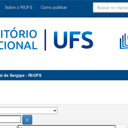
Sobre o RIUFS
Como publicar
al de Sergipe - RI/UFS