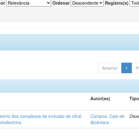
por
Ordenar
Registro(s)
Anterior
1
P
Autor(es)
Tip
matório dos complexos de inclusão de citral
Campos, Caio de
Diss
iclodextrina
Alcântara