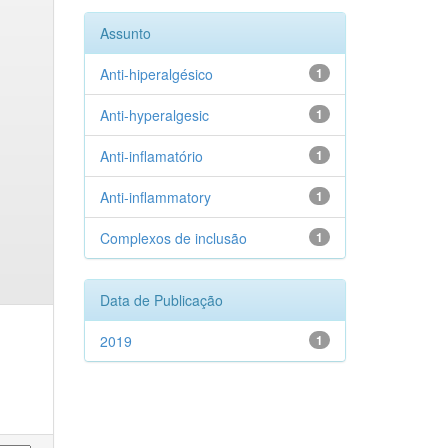
Assunto
Anti-hiperalgésico
1
Anti-hyperalgesic
1
Anti-inflamatório
1
Anti-inflammatory
1
Complexos de inclusão
1
Data de Publicação
2019
1