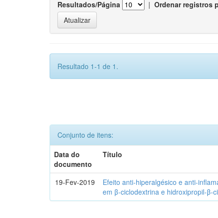
Resultados/Página
|
Ordenar registros 
Resultado 1-1 de 1.
Conjunto de itens:
Data do
Título
documento
19-Fev-2019
Efeito anti-hiperalgésico e anti-infla
em β-ciclodextrina e hidroxipropil-β-c