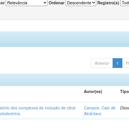
por
Ordenar
Registro(s)
Anterior
1
P
Autor(es)
Tip
matório dos complexos de inclusão de citral
Campos, Caio de
Diss
iclodextrina
Alcântara