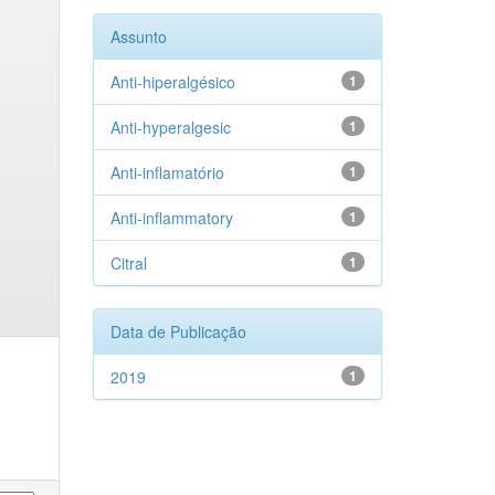
Assunto
Anti-hiperalgésico
1
Anti-hyperalgesic
1
Anti-inflamatório
1
Anti-inflammatory
1
Citral
1
Data de Publicação
2019
1