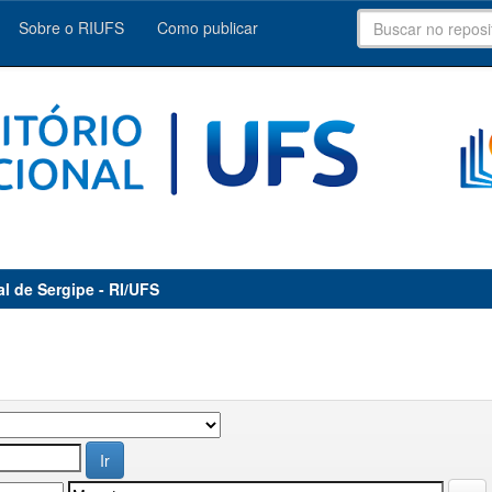
Sobre o RIUFS
Como publicar
al de Sergipe - RI/UFS