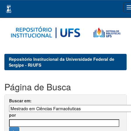
Skip
navigation
Repositório Institucional da Universidade Federal de
Sergipe - RI/UFS
Página de Busca
Buscar em:
por