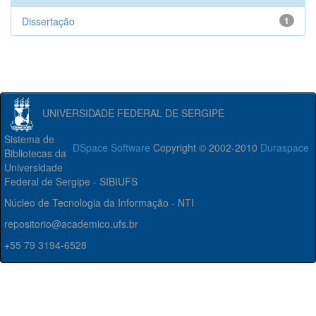
Dissertação
1
UNIVERSIDADE FEDERAL DE SERGIPE
Sistema de
DSpace Software
Copyright © 2002-2010
Duraspace
Bibliotecas da
Universidade
Federal de Sergipe - SIBIUFS
Núcleo de Tecnologia da Informação - NTI
repositorio@academico.ufs.br
+55 79 3194-6528