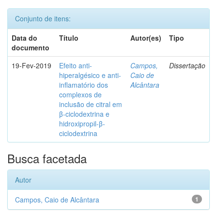
Conjunto de itens:
Data do
Título
Autor(es)
Tipo
documento
19-Fev-2019
Efeito anti-
Campos,
Dissertação
hiperalgésico e anti-
Caio de
inflamatório dos
Alcântara
complexos de
inclusão de citral em
β-ciclodextrina e
hidroxipropil-β-
ciclodextrina
Busca facetada
Autor
Campos, Caio de Alcântara
1