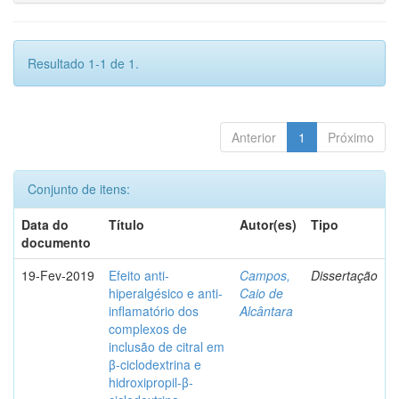
Resultado 1-1 de 1.
Anterior
1
Próximo
Conjunto de itens:
Data do
Título
Autor(es)
Tipo
documento
19-Fev-2019
Efeito anti-
Campos,
Dissertação
hiperalgésico e anti-
Caio de
inflamatório dos
Alcântara
complexos de
inclusão de citral em
β-ciclodextrina e
hidroxipropil-β-