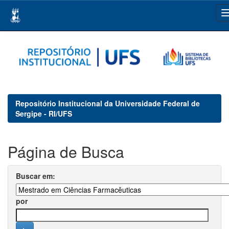
Skip
navigation
Repositório Institucional da Universidade Federal de
Sergipe - RI/UFS
Página de Busca
Buscar em:
por