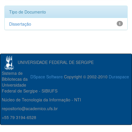
Tipo de Documento
Dissertação
1
UNIVERSIDADE FEDERAL DE SERGIPE
Sistema de
DSpace Software
Copyright © 2002-2010
Duraspace
Bibliotecas da
Universidade
Federal de Sergipe - SIBIUFS
Núcleo de Tecnologia da Informação - NTI
repositorio@academico.ufs.br
+55 79 3194-6528