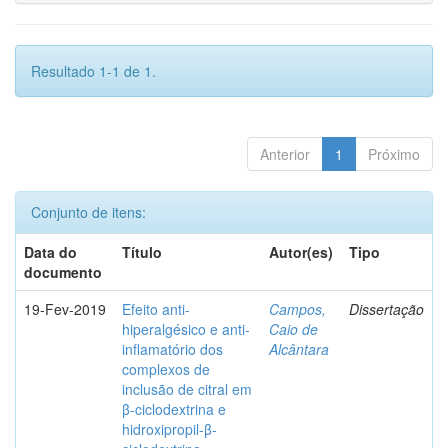
Resultado 1-1 de 1.
Anterior
1
Próximo
Conjunto de itens:
Data do
Título
Autor(es)
Tipo
documento
19-Fev-2019
Efeito anti-
Campos,
Dissertação
hiperalgésico e anti-
Caio de
inflamatório dos
Alcântara
complexos de
inclusão de citral em
β-ciclodextrina e
hidroxipropil-β-