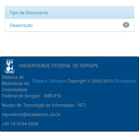
Tipo de Documento
Dissertação
1
UNIVERSIDADE FEDERAL DE SERGIPE
Sistema de
DSpace Software
Copyright © 2002-2010
Duraspace
Bibliotecas da
Universidade
Federal de Sergipe - SIBIUFS
Núcleo de Tecnologia da Informação - NTI
repositorio@academico.ufs.br
+55 79 3194-6528