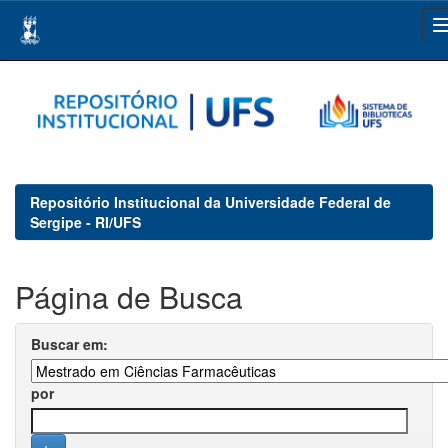
Skip
navigation
Repositório Institucional da Universidade Federal de
Sergipe - RI/UFS
Página de Busca
Buscar em:
por