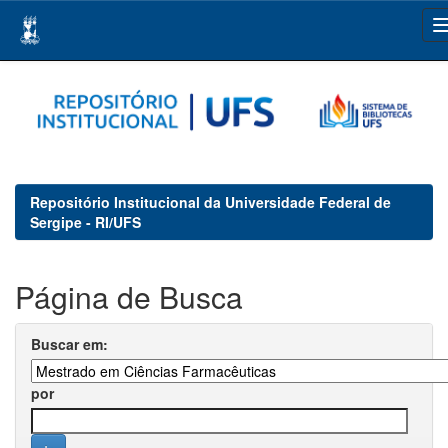
Skip
navigation
Repositório Institucional da Universidade Federal de
Sergipe - RI/UFS
Página de Busca
Buscar em:
por