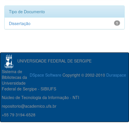
Tipo de Documento
Dissertação
1
UNIVERSIDADE FEDERAL DE SERGIPE
Sistema de
DSpace Software
Copyright © 2002-2010
Duraspace
Bibliotecas da
Universidade
Federal de Sergipe - SIBIUFS
Núcleo de Tecnologia da Informação - NTI
repositorio@academico.ufs.br
+55 79 3194-6528