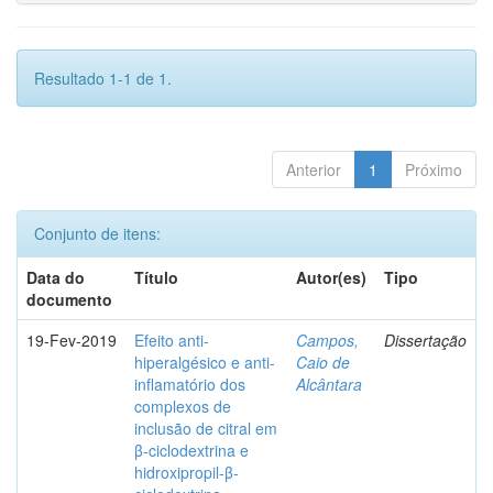
Resultado 1-1 de 1.
Anterior
1
Próximo
Conjunto de itens:
Data do
Título
Autor(es)
Tipo
documento
19-Fev-2019
Efeito anti-
Campos,
Dissertação
hiperalgésico e anti-
Caio de
inflamatório dos
Alcântara
complexos de
inclusão de citral em
β-ciclodextrina e
hidroxipropil-β-