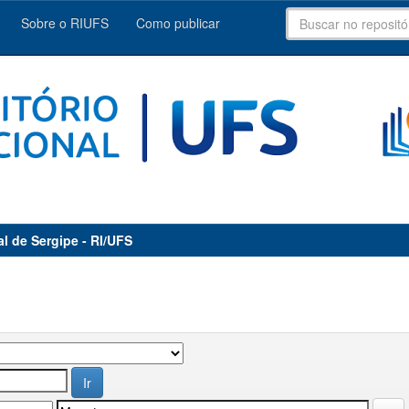
Sobre o RIUFS
Como publicar
al de Sergipe - RI/UFS