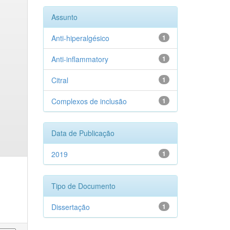
Assunto
Anti-hiperalgésico
1
Anti-inflammatory
1
Citral
1
Complexos de inclusão
1
Data de Publicação
2019
1
Tipo de Documento
Dissertação
1