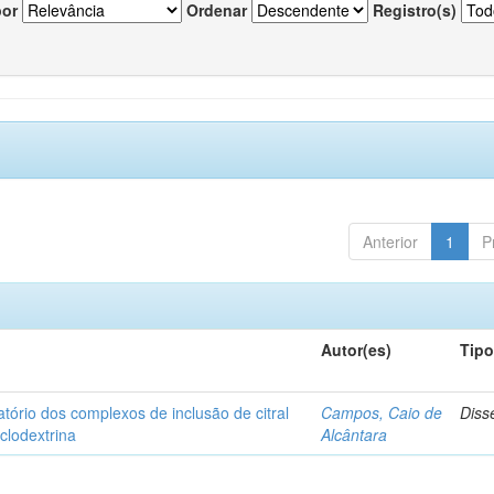
por
Ordenar
Registro(s)
Anterior
1
P
Autor(es)
Tip
matório dos complexos de inclusão de citral
Campos, Caio de
Diss
iclodextrina
Alcântara