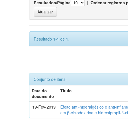
Resultados/Página
|
Ordenar registros 
Resultado 1-1 de 1.
Conjunto de itens:
Data do
Título
documento
19-Fev-2019
Efeito anti-hiperalgésico e anti-infla
em β-ciclodextrina e hidroxipropil-β-c