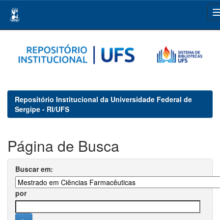
Skip
navigation
Repositório Institucional da Universidade Federal de
Sergipe - RI/UFS
Página de Busca
Buscar em:
por