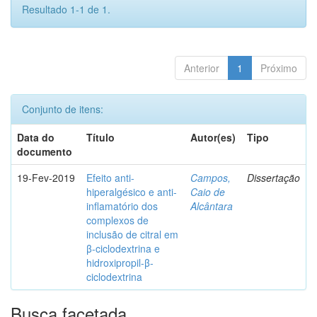
Resultado 1-1 de 1.
Anterior
1
Próximo
Conjunto de itens:
Data do
Título
Autor(es)
Tipo
documento
19-Fev-2019
Efeito anti-
Campos,
Dissertação
hiperalgésico e anti-
Caio de
inflamatório dos
Alcântara
complexos de
inclusão de citral em
β-ciclodextrina e
hidroxipropil-β-
ciclodextrina
Busca facetada