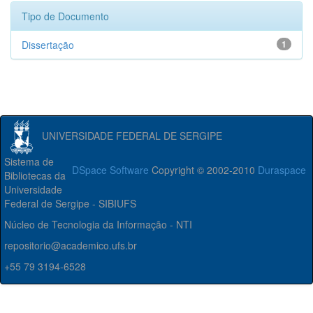
Tipo de Documento
Dissertação
1
UNIVERSIDADE FEDERAL DE SERGIPE
Sistema de
DSpace Software
Copyright © 2002-2010
Duraspace
Bibliotecas da
Universidade
Federal de Sergipe - SIBIUFS
Núcleo de Tecnologia da Informação - NTI
repositorio@academico.ufs.br
+55 79 3194-6528