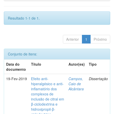
Resultado 1-1 de 1.
Anterior
1
Próximo
Conjunto de itens:
Data do
Título
Autor(es)
Tipo
documento
19-Fev-2019
Efeito anti-
Campos,
Dissertação
hiperalgésico e anti-
Caio de
inflamatório dos
Alcântara
complexos de
inclusão de citral em
β-ciclodextrina e
hidroxipropil-β-