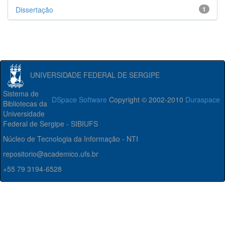
Dissertação
1
UNIVERSIDADE FEDERAL DE SERGIPE
Sistema de
DSpace Software
Copyright © 2002-2010
Duraspace
Bibliotecas da
Universidade
Federal de Sergipe - SIBIUFS
Núcleo de Tecnologia da Informação - NTI
repositorio@academico.ufs.br
+55 79 3194-6528