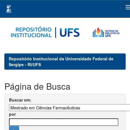
Skip
navigation
Repositório Institucional da Universidade Federal de
Sergipe - RI/UFS
Página de Busca
Buscar em:
por