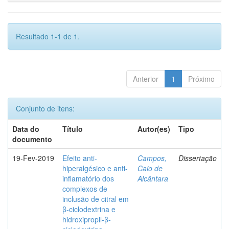
Resultado 1-1 de 1.
Anterior
1
Próximo
Conjunto de itens:
Data do
Título
Autor(es)
Tipo
documento
19-Fev-2019
Efeito anti-
Campos,
Dissertação
hiperalgésico e anti-
Caio de
inflamatório dos
Alcântara
complexos de
inclusão de citral em
β-ciclodextrina e
hidroxipropil-β-