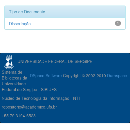
Tipo de Documento
Dissertação
1
UNIVERSIDADE FEDERAL DE SERGIPE
Sistema de
DSpace Software
Copyright © 2002-2010
Duraspace
Bibliotecas da
Universidade
Federal de Sergipe - SIBIUFS
Núcleo de Tecnologia da Informação - NTI
repositorio@academico.ufs.br
+55 79 3194-6528