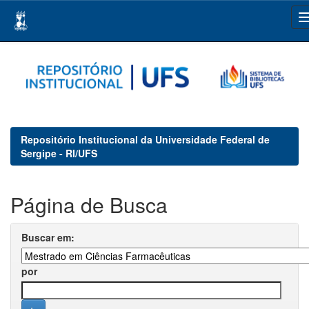
Skip
navigation
Repositório Institucional da Universidade Federal de
Sergipe - RI/UFS
Página de Busca
Buscar em:
por