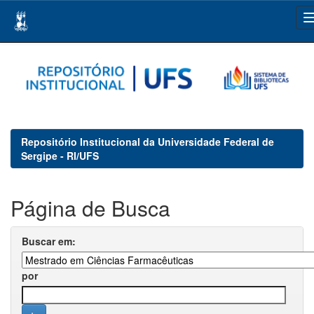
Skip
navigation
Repositório Institucional da Universidade Federal de
Sergipe - RI/UFS
Página de Busca
Buscar em:
por