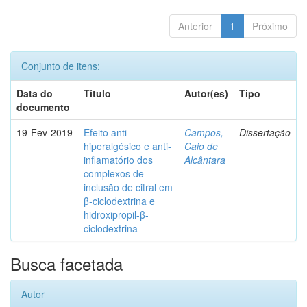
Anterior
1
Próximo
Conjunto de itens:
Data do
Título
Autor(es)
Tipo
documento
19-Fev-2019
Efeito anti-
Campos,
Dissertação
hiperalgésico e anti-
Caio de
inflamatório dos
Alcântara
complexos de
inclusão de citral em
β-ciclodextrina e
hidroxipropil-β-
ciclodextrina
Busca facetada
Autor