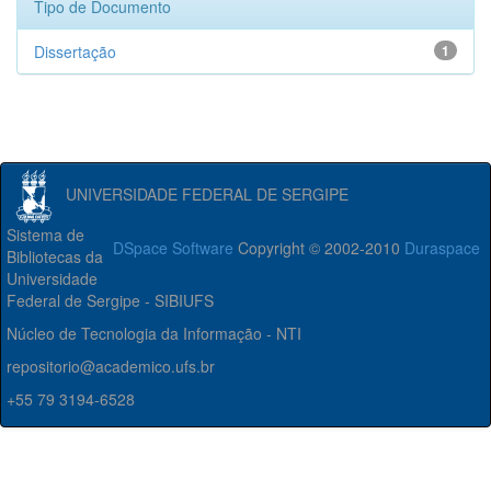
Tipo de Documento
Dissertação
1
UNIVERSIDADE FEDERAL DE SERGIPE
Sistema de
DSpace Software
Copyright © 2002-2010
Duraspace
Bibliotecas da
Universidade
Federal de Sergipe - SIBIUFS
Núcleo de Tecnologia da Informação - NTI
repositorio@academico.ufs.br
+55 79 3194-6528