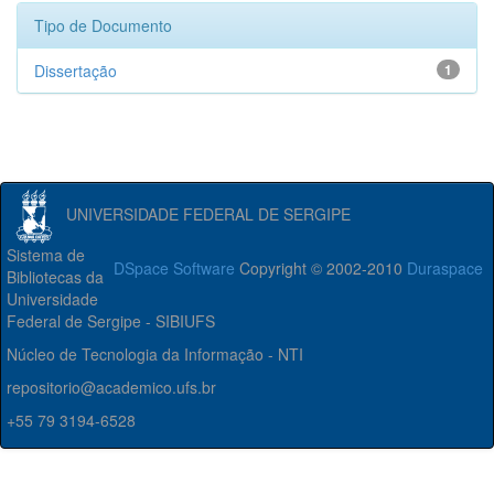
Tipo de Documento
Dissertação
1
UNIVERSIDADE FEDERAL DE SERGIPE
Sistema de
DSpace Software
Copyright © 2002-2010
Duraspace
Bibliotecas da
Universidade
Federal de Sergipe - SIBIUFS
Núcleo de Tecnologia da Informação - NTI
repositorio@academico.ufs.br
+55 79 3194-6528