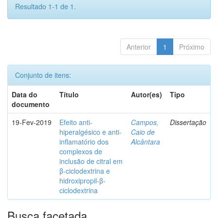
Resultado 1-1 de 1.
Anterior
1
Próximo
Conjunto de itens:
Data do
Título
Autor(es)
Tipo
documento
19-Fev-2019
Efeito anti-
Campos,
Dissertação
hiperalgésico e anti-
Caio de
inflamatório dos
Alcântara
complexos de
inclusão de citral em
β-ciclodextrina e
hidroxipropil-β-
ciclodextrina
Busca facetada