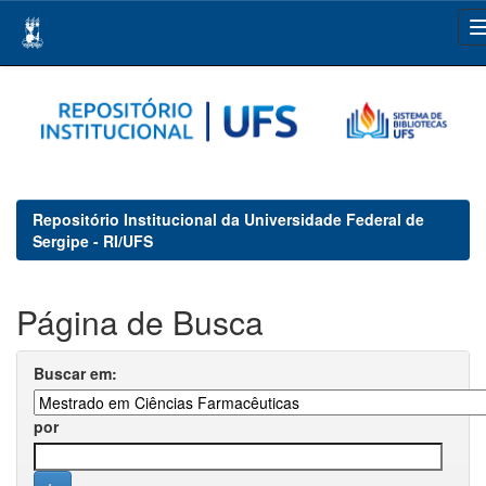
Skip
navigation
Repositório Institucional da Universidade Federal de
Sergipe - RI/UFS
Página de Busca
Buscar em:
por