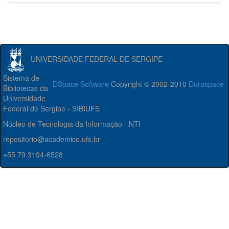
UNIVERSIDADE FEDERAL DE SERGIPE
Sistema de
DSpace Software
Copyright © 2002-2010
Duraspace
Bibliotecas da
Universidade
Federal de Sergipe - SIBIUFS
Núcleo de Tecnologia da Informação - NTI
repositorio@academico.ufs.br
+55 79 3194-6528