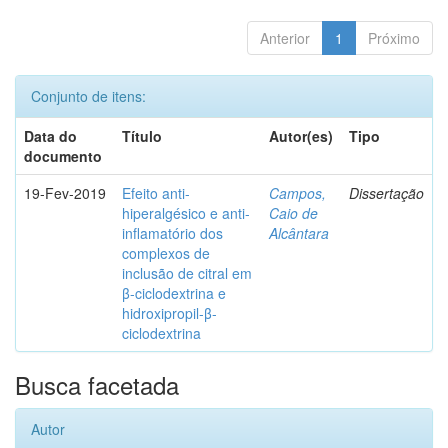
Anterior
1
Próximo
Conjunto de itens:
Data do
Título
Autor(es)
Tipo
documento
19-Fev-2019
Efeito anti-
Campos,
Dissertação
hiperalgésico e anti-
Caio de
inflamatório dos
Alcântara
complexos de
inclusão de citral em
β-ciclodextrina e
hidroxipropil-β-
ciclodextrina
Busca facetada
Autor