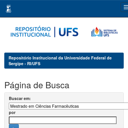
Skip
navigation
Repositório Institucional da Universidade Federal de
Sergipe - RI/UFS
Página de Busca
Buscar em:
por