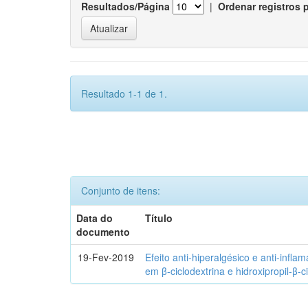
Resultados/Página
|
Ordenar registros 
Resultado 1-1 de 1.
Conjunto de itens:
Data do
Título
documento
19-Fev-2019
Efeito anti-hiperalgésico e anti-infla
em β-ciclodextrina e hidroxipropil-β-c