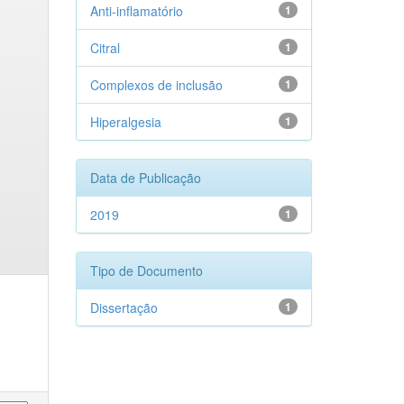
Anti-inflamatório
1
Citral
1
Complexos de inclusão
1
Hiperalgesia
1
Data de Publicação
2019
1
Tipo de Documento
Dissertação
1