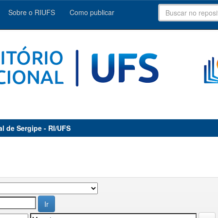
Sobre o RIUFS
Como publicar
al de Sergipe - RI/UFS