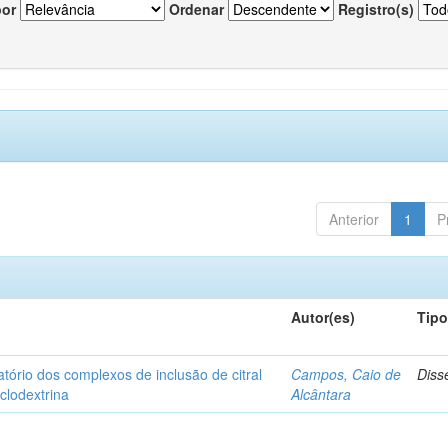
por
Ordenar
Registro(s)
Anterior
1
P
Autor(es)
Tip
matório dos complexos de inclusão de citral
Campos, Caio de
Diss
iclodextrina
Alcântara