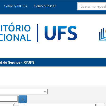
Sobre o RIUFS
Como publicar
al de Sergipe - RI/UFS