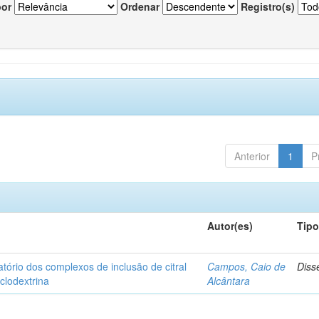
por
Ordenar
Registro(s)
Anterior
1
P
Autor(es)
Tip
matório dos complexos de inclusão de citral
Campos, Caio de
Diss
iclodextrina
Alcântara