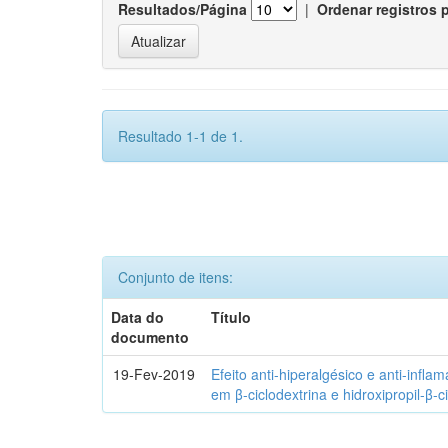
Resultados/Página
|
Ordenar registros 
Resultado 1-1 de 1.
Conjunto de itens:
Data do
Título
documento
19-Fev-2019
Efeito anti-hiperalgésico e anti-infla
em β-ciclodextrina e hidroxipropil-β-c