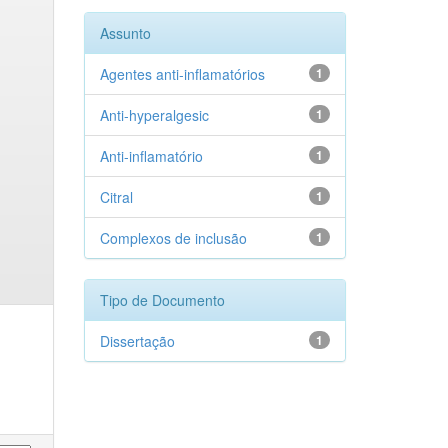
Assunto
Agentes anti-inflamatórios
1
Anti-hyperalgesic
1
Anti-inflamatório
1
Citral
1
Complexos de inclusão
1
Tipo de Documento
Dissertação
1