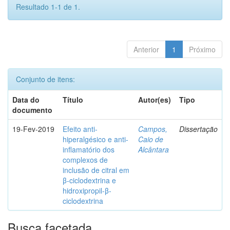
Resultado 1-1 de 1.
Anterior
1
Próximo
Conjunto de itens:
Data do
Título
Autor(es)
Tipo
documento
19-Fev-2019
Efeito anti-
Campos,
Dissertação
hiperalgésico e anti-
Caio de
inflamatório dos
Alcântara
complexos de
inclusão de citral em
β-ciclodextrina e
hidroxipropil-β-
ciclodextrina
Busca facetada