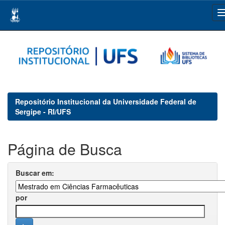
Skip
navigation
Repositório Institucional da Universidade Federal de
Sergipe - RI/UFS
Página de Busca
Buscar em:
por