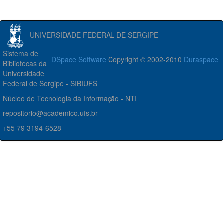
UNIVERSIDADE FEDERAL DE SERGIPE
Sistema de
DSpace Software
Copyright © 2002-2010
Duraspace
Bibliotecas da
Universidade
Federal de Sergipe - SIBIUFS
Núcleo de Tecnologia da Informação - NTI
repositorio@academico.ufs.br
+55 79 3194-6528