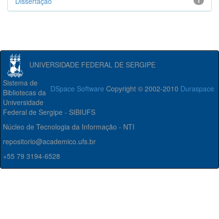
Dissertação
1
UNIVERSIDADE FEDERAL DE SERGIPE
Sistema de
DSpace Software
Copyright © 2002-2010
Duraspace
Bibliotecas da
Universidade
Federal de Sergipe - SIBIUFS
Núcleo de Tecnologia da Informação - NTI
repositorio@academico.ufs.br
+55 79 3194-6528