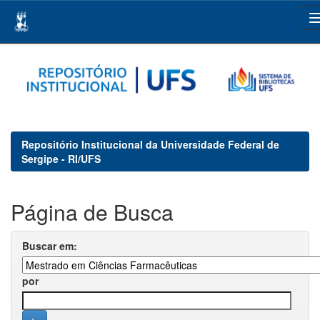
Skip
navigation
Repositório Institucional da Universidade Federal de
Sergipe - RI/UFS
Página de Busca
Buscar em:
por