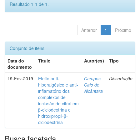
Resultado 1-1 de 1.
Anterior
1
Próximo
Conjunto de itens:
Data do
Título
Autor(es)
Tipo
documento
19-Fev-2019
Efeito anti-
Campos,
Dissertação
hiperalgésico e anti-
Caio de
inflamatório dos
Alcântara
complexos de
inclusão de citral em
β-ciclodextrina e
hidroxipropil-β-
ciclodextrina
Busca facetada