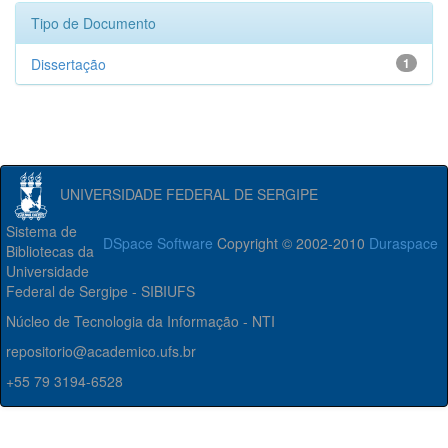
Tipo de Documento
Dissertação
1
UNIVERSIDADE FEDERAL DE SERGIPE
Sistema de
DSpace Software
Copyright © 2002-2010
Duraspace
Bibliotecas da
Universidade
Federal de Sergipe - SIBIUFS
Núcleo de Tecnologia da Informação - NTI
repositorio@academico.ufs.br
+55 79 3194-6528