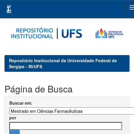
Skip
navigation
Repositório Institucional da Universidade Federal de
Sergipe - RI/UFS
Página de Busca
Buscar em:
por