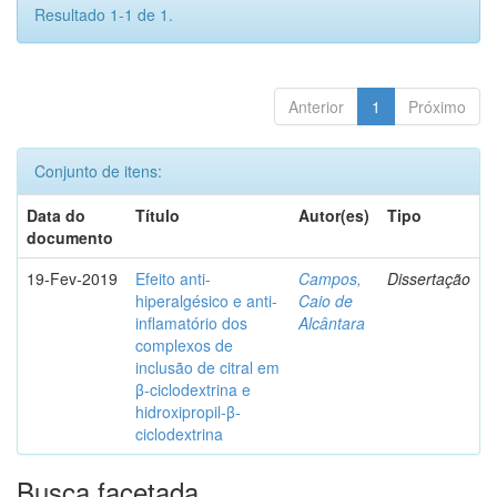
Resultado 1-1 de 1.
Anterior
1
Próximo
Conjunto de itens:
Data do
Título
Autor(es)
Tipo
documento
19-Fev-2019
Efeito anti-
Campos,
Dissertação
hiperalgésico e anti-
Caio de
inflamatório dos
Alcântara
complexos de
inclusão de citral em
β-ciclodextrina e
hidroxipropil-β-
ciclodextrina
Busca facetada