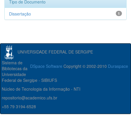
Tipo de Documento
Dissertação
1
UNIVERSIDADE FEDERAL DE SERGIPE
Sistema de
DSpace Software
Copyright © 2002-2010
Duraspace
Bibliotecas da
Universidade
Federal de Sergipe - SIBIUFS
Núcleo de Tecnologia da Informação - NTI
repositorio@academico.ufs.br
+55 79 3194-6528