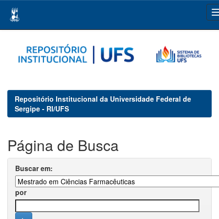
Skip
navigation
Repositório Institucional da Universidade Federal de
Sergipe - RI/UFS
Página de Busca
Buscar em:
por