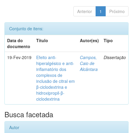
Anterior
1
Próximo
Conjunto de itens:
Data do
Título
Autor(es)
Tipo
documento
19-Fev-2019
Efeito anti-
Campos,
Dissertação
hiperalgésico e anti-
Caio de
inflamatório dos
Alcântara
complexos de
inclusão de citral em
β-ciclodextrina e
hidroxipropil-β-
ciclodextrina
Busca facetada
Autor