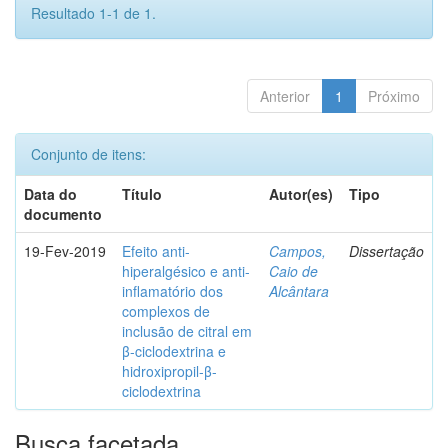
Resultado 1-1 de 1.
Anterior
1
Próximo
Conjunto de itens:
Data do
Título
Autor(es)
Tipo
documento
19-Fev-2019
Efeito anti-
Campos,
Dissertação
hiperalgésico e anti-
Caio de
inflamatório dos
Alcântara
complexos de
inclusão de citral em
β-ciclodextrina e
hidroxipropil-β-
ciclodextrina
Busca facetada