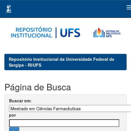
Skip
navigation
Repositório Institucional da Universidade Federal de
Sergipe - RI/UFS
Página de Busca
Buscar em:
por