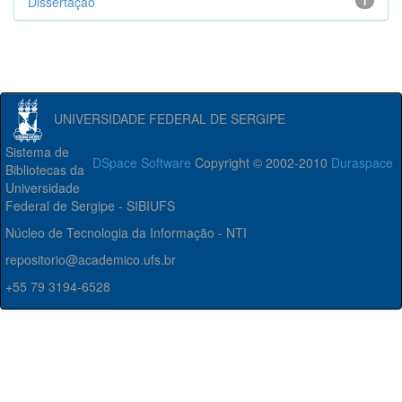
Dissertação
1
UNIVERSIDADE FEDERAL DE SERGIPE
Sistema de
DSpace Software
Copyright © 2002-2010
Duraspace
Bibliotecas da
Universidade
Federal de Sergipe - SIBIUFS
Núcleo de Tecnologia da Informação - NTI
repositorio@academico.ufs.br
+55 79 3194-6528