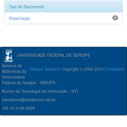
Tipo de Documento
Dissertação
1
UNIVERSIDADE FEDERAL DE SERGIPE
Sistema de
DSpace Software
Copyright © 2002-2010
Duraspace
Bibliotecas da
Universidade
Federal de Sergipe - SIBIUFS
Núcleo de Tecnologia da Informação - NTI
repositorio@academico.ufs.br
+55 79 3194-6528