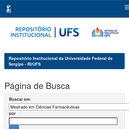
Skip
navigation
Repositório Institucional da Universidade Federal de
Sergipe - RI/UFS
Página de Busca
Buscar em:
por