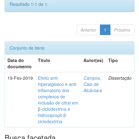
Resultado 1-1 de 1.
Anterior
1
Próximo
Conjunto de itens:
Data do
Título
Autor(es)
Tipo
documento
19-Fev-2019
Efeito anti-
Campos,
Dissertação
hiperalgésico e anti-
Caio de
inflamatório dos
Alcântara
complexos de
inclusão de citral em
β-ciclodextrina e
hidroxipropil-β-
ciclodextrina
Busca facetada