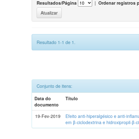
Resultados/Página
|
Ordenar registros 
Resultado 1-1 de 1.
Conjunto de itens:
Data do
Título
documento
19-Fev-2019
Efeito anti-hiperalgésico e anti-infla
em β-ciclodextrina e hidroxipropil-β-c