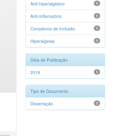
Anti-hiperalgésico
1
Anti-inflamatório
1
Complexos de inclusão
1
Hiperalgesia
1
Data de Publicação
2019
1
Tipo de Documento
Dissertação
1