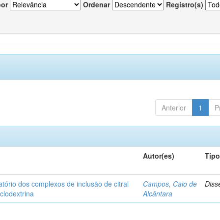
por
Ordenar
Registro(s)
Anterior
1
P
Autor(es)
Tip
matório dos complexos de inclusão de citral
Campos, Caio de
Diss
iclodextrina
Alcântara