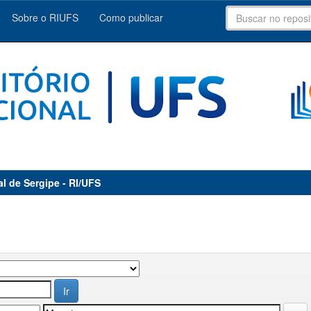
Sobre o RIUFS
Como publicar
al de Sergipe - RI/UFS